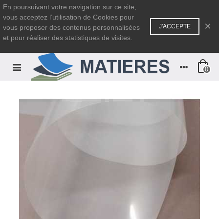
En poursuivant votre navigation sur ce site,
vous acceptez l’utilisation de Cookies pour
×
J'ACCEPTE
vous proposer des contenus personnalisées
et pour réaliser des statistiques de visites.
0