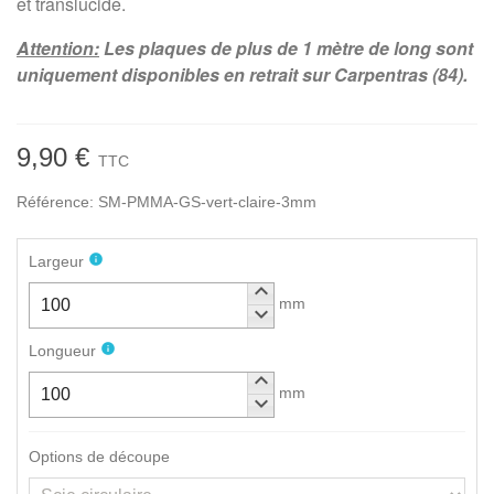
et translucide.
Attention:
Les plaques de plus de 1 mètre de long sont
uniquement disponibles en retrait sur Carpentras (84).
9,90 €
TTC
Référence:
SM-PMMA-GS-vert-claire-3mm
info
Largeur
keyboard_arrow_up
mm
keyboard_arrow_down
info
Longueur
keyboard_arrow_up
mm
keyboard_arrow_down
Options de découpe